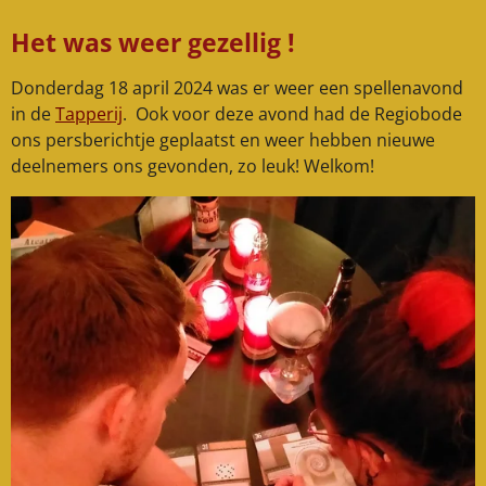
Het was weer gezellig !
Donderdag 18 april 2024 was er weer een spellenavond
in de
Tapperij
. Ook voor deze avond had de Regiobode
ons persberichtje geplaatst en weer hebben nieuwe
deelnemers ons gevonden, zo leuk! Welkom!